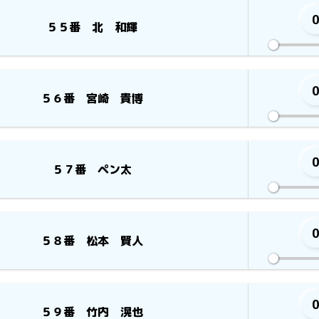
５５番 北 和輝
５６番 宮崎 貴博
５７番 ペン太
５８番 松本 賢人
５９番 竹内 滉也