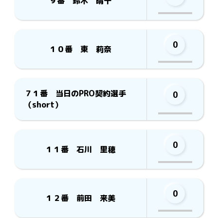
９番 鈴木 晴干
0
１０番 東 莉奈
７１番 当日のPRO契約選手
0
（short）
0
１１番 石川 里穂
0
１２番 前田 来美