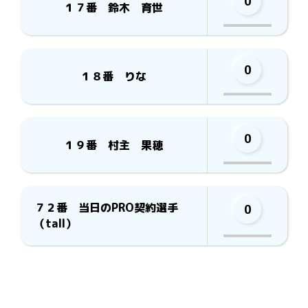
0
１７番 鈴木 育世
0
１８番 りな
0
１９番 村主 果穂
７２番 当日のPRO契約選手
0
（tall）
多数決さん